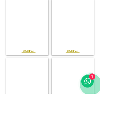
V8 . Vila do Lince . Vilamoura . Algarve
T2 . Marina de Vilamoura . Algarve
reservar
reservar
T3 . Marina de Vilamoura . Algarve
T1 . Apto . Eden Village . Algarve
1
reservar
reservar
T2 . Duplex . Vilamoura Sul . Algarve
V7 . Vila . Golfe . Vilamoura . Algarve