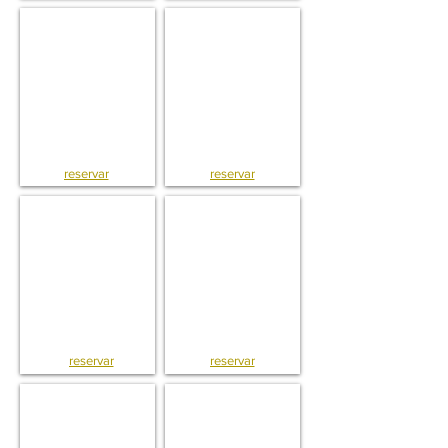
T2 . Apto . Belém . Lisboa
T2 . Apto . Almirante Reis . Lisboa
reservar
reservar
T5 . Quartos . Morais Soares . Lisboa
T3 . Apto . Olaias . Lisboa
reservar
reservar
Estúdio . Saldanha . Lisboa
Estúdio . Saldanha . Lisboa