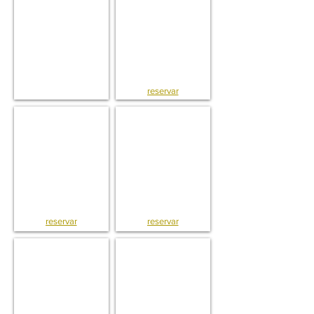
reservar
Loft . Guerra Junqueiro . Lisboa
T5 . Apto . Alameda . Lisboa
reservar
reservar
V3 . Vila . Arco do Cego . Lisboa
T5 . Apto . Guerra Junqueiro . Lisboa