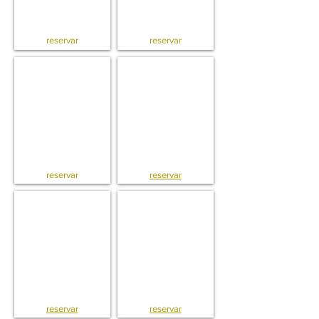
reservar
reservar
T5 . Apto . Alameda . Lisboa
T5 . Apto . Alameda . Lisboa
reservar
reservar
T2 . Apto . Saldanha . Lisboa
T1 . Apto . Avenida de Roma . Lisboa
reservar
reservar