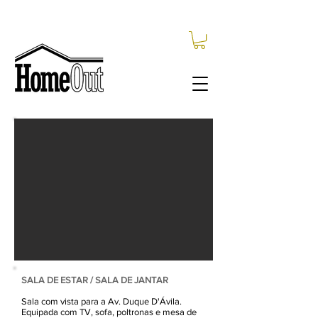
HALL DE ENTRADA
Hall de entrada amplo que divide as zonas
social e privativa do apartamento.
Apartamento ideal para 4 pessoas.
Disponibilidade sob consulta.
SALA DE ESTAR / SALA DE JANTAR
Sala com vista para a Av. Duque D'Ávila.
Equipada com TV, sofa, poltronas e mesa de