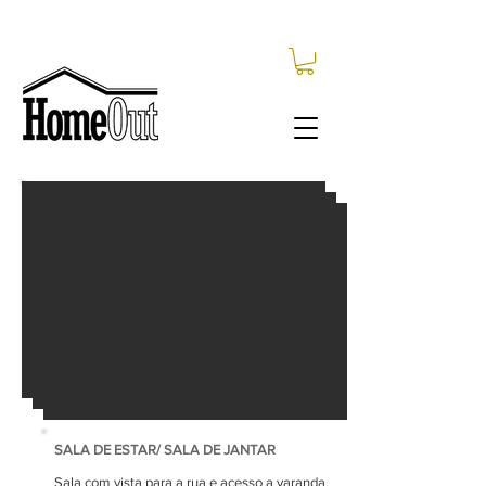
HALL DE ENTRADA
Circulação divide as zonas social e privativa do
apartamento.
Apartamento espaçoso com grande área de
varanda. Ideal para 4 pessoas.
Disponibilidade sob consulta.
SALA DE ESTAR/ SALA DE JANTAR
Sala com vista para a rua e acesso a varanda.