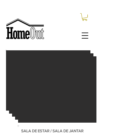
HALL DE ENTRADA
Circulação divide as zonas sociais e privativas
do apartamento.
Apartamento mobilado em condomínio
privativo com piscina.
Disponibilidade sob consulta.
SALA DE ESTAR / SALA DE JANTAR