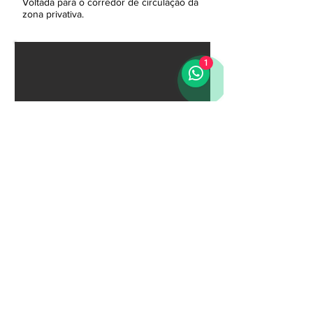
Voltada para o corredor de circulação da
zona privativa.
1
COZINHA / VARANDA
Com vista para a rua principal e acesso a
varanda.
Equipada com frigorífico, forno, fogão,
microondas, maquina de lavar roupas,
talheres, pratos, panelas e todos os
equipamentos necessários para cozinhar.