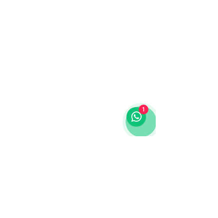
1
Av. Guerra Junqueiro - Loja 5B
|
Lisboa
|
Portugal
|
info@homeout.pt
|
(+351)
919594084
Contacte-nos