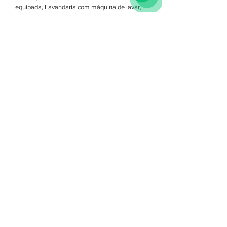
equipada, Lavandaria com máquina de lavar,
tanque, ferro e estendal.
PLANTA
Ocupação mínima (apto): 5 pessoas.
Ocupação máxima: 10 pessoas.
Estadia mínima: 3 meses.
Para reservar: valor da caução, 1 mês de
renda.
E MAIS...