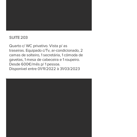
SUITE 203
Quarto c/ WC privativo. Vista p/ as
traseiras.
Equipado c/Tv, ar-condicionado,
2
camas de solteiro, 1 secretária, 1 cómoda de
gavetas, 1 mesa de cabeceira e 1 roupeiro.
Desde 600€/mês p/ 1 pessoa.
Disponível entre 01/11/2022 à 31/03/2023