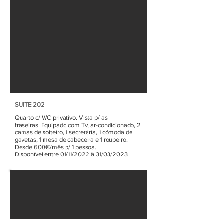
SUITE 202
Quarto c/ WC privativo. Vista p/ as
traseiras.
Equipado com Tv, ar-condicionado,
2
camas de solteiro, 1 secretária, 1 cómoda de
gavetas, 1 mesa de cabeceira e 1 roupeiro.
Desde 600€/mês p/ 1 pessoa.
Disponível entre 01/11/2022 à 31/03/2023