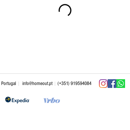
Portugal
|
info@homeout.pt
|
(+351) 919594084